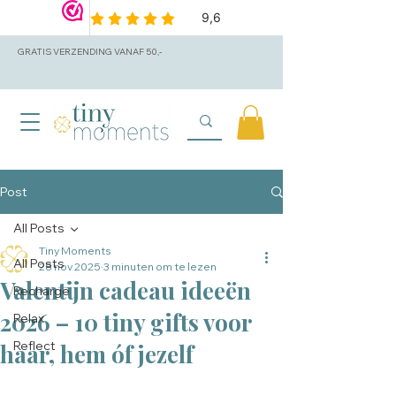
GRATIS VERZENDING VANAF 50,-
Post
All Posts
Tiny Moments
All Posts
28 nov 2025
3 minuten om te lezen
Valentijn cadeau ideeën
Recharge
2026 – 10 tiny gifts voor
Relax
Reflect
haar, hem óf jezelf