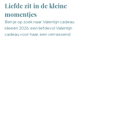
Liefde zit in de kleine 
momentjes
Ben je op zoek naar Valentijn cadeau 
ideeën 2026, een liefdevol Valentijn 
cadeau voor haar, een verrassend 
Valentijn cadeau voor hem, of een lief 
gebaar voor jezelf? Weet dat 
Valentijn cadeaus niet groots hoeven 
te zijn. Het gaat om de intentie, het 
gebaar en de betekenis van het 
cadeau dat je geeft.
Alles weergeven
Recente blogposts