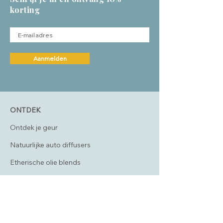
korting
Aanmelden
ONTDEK
Ontdek je geur
Natuurlijke auto diffusers
Etherische olie blends
Natuurlijke geurkaarsen
Parfumrollers
Cadeaus voor ontspanning