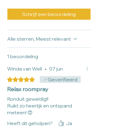
Ben je niet tevreden met je product? Dat
kan gebeuren. Stuur een e-mail naar
Schrijf een beoordeling
info@tinymoments.nl en we helpen je
graag verder.
Kijk
hier
voor ons retourbeleid.
Alle sterren, Meest relevant
1 beoordeling
Winda van Well
•
07 jun
Beoordeeld met 5 uit 5 sterren.
Geverifieerd
Relax roompray
Ronduit geweldig!!
Ruikt zo heerlijk en ontspand
meteen! 😍
Heeft dit geholpen?
Ja