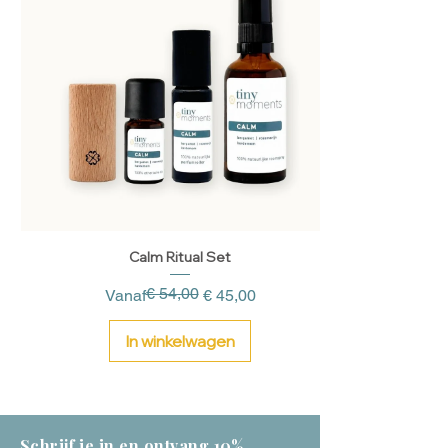
Calm Ritual Set
€ 54,00
Normale prijs
Verkoopprijs
Vanaf
€ 45,00
In winkelwagen
Schrijf je in en ontvang 10%