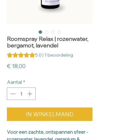
Roomspray Relax | rozenwater,
bergamot, lavendel
Waardering is 5.0 op vijf sterren op basis van 1 beoordeling
5.0 | 1 beoordeling
Prijs
€ 18,00
Aantal
*
IN WINKELMAND
Voor een zachte, ontspannen sfeer -
rozenwater, lavendel, geranium &