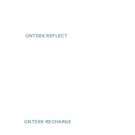
Vergroot je focus en helderheid met
frisse, verhelderende geuren. Voor
een heldere geest.
ONTDEK REFLECT
RECHARGE
Krijg nieuwe energie met
verkwikkende geuren. Voor een
natuurlijke energieboost.
ONTDEK RECHARGE