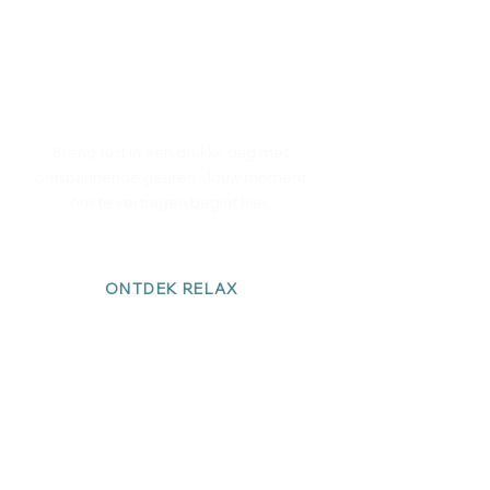
RELAX
Breng rust in een drukke dag met
ontspannende geuren. Jouw moment
om te vertragen begint hier.
ONTDEK RELAX
REFLECT