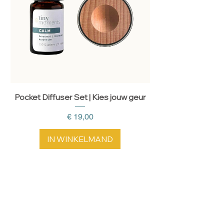
Pocket Diffuser Set | Kies jouw geur
Auto Diffuser Set Se
Prijs
€ 19,00
IN WINKELMAND