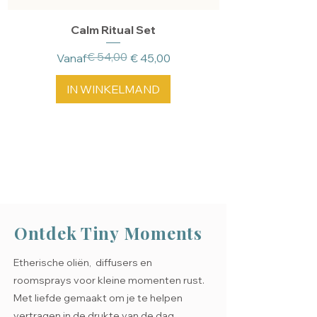
Calm Ritual Set
€ 54,00
Normale prijs
Verkoopprijs
Vanaf
€ 45,00
IN WINKELMAND
Ontdek Tiny Moments
Etherische oliën, diffusers en
roomsprays voor kleine momenten rust.
Met liefde gemaakt om je te helpen
vertragen in de drukte van de dag.