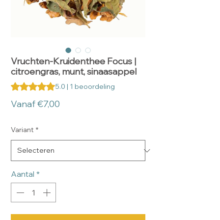
Vruchten-Kruidenthee Focus |
citroengras, munt, sinaasappel
Waardering is 5.0 op vijf sterren op basis van 1 beoordeling
5.0 | 1 beoordeling
Verkoopprijs
Vanaf
€7,00
Variant
*
Aantal
*