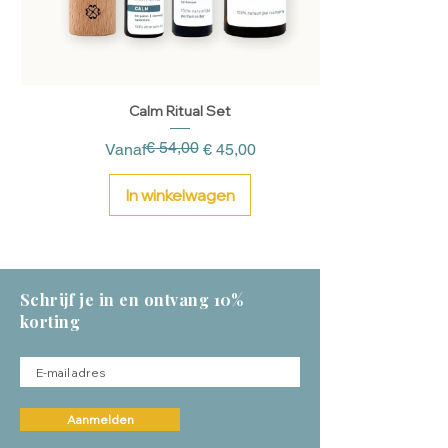
Calm Ritual Set
€ 54,00
Normale prijs
Verkoopprijs
Vanaf
€ 45,00
In winkelwagen
Schrijf je in en ontvang 10%
korting
Aanmelden