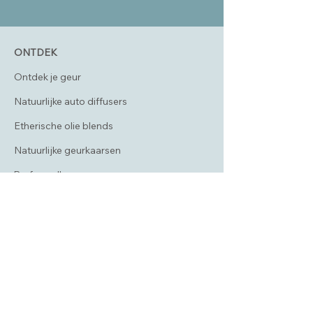
ONTDEK
Ontdek je geur
Natuurlijke auto diffusers
Etherische olie blends
Natuurlijke geurkaarsen
Parfumrollers
Cadeaus voor ontspanning
Brievenbuscadeaus
Zakelijke cadeaus
SERVICE & INFORMATIE