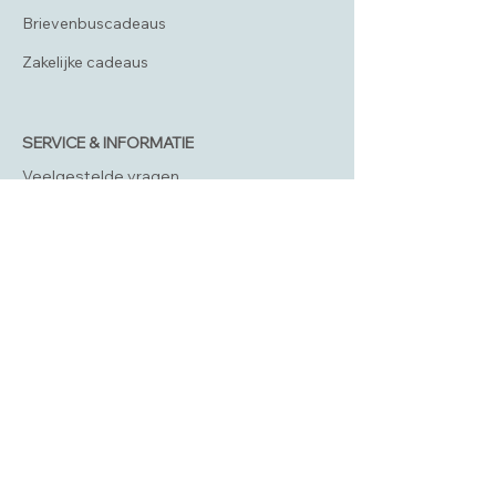
Brievenbuscadeaus
Zakelijke cadeaus
SERVICE & INFORMATIE
Veelgestelde vragen
Verzending & levertijd
Retourneren
Algemene voorwaarden
Privacybeleid
Disclaimer
Klachten
OVER TINY MOMENTS