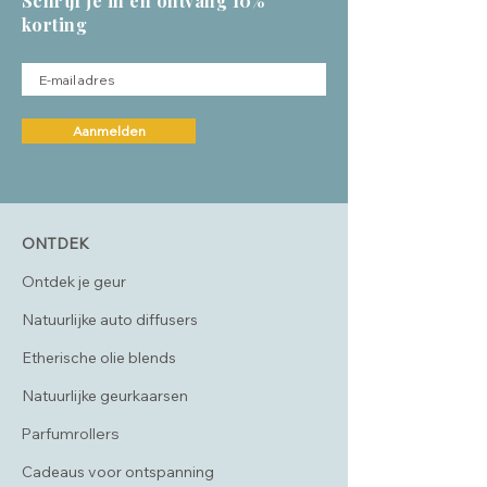
Schrijf je in en ontvang 10%
stil te staan bij wat was en wat mag
korting
komen.
Aanmelden
ONTDEK
Ontdek je geur
Natuurlijke auto diffusers
Etherische olie blends
Natuurlijke geurkaarsen
Parfumrollers
Cadeaus voor ontspanning