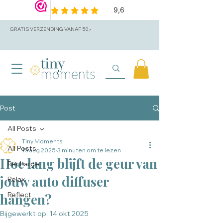
GRATIS VERZENDING VANAF 50,-
Post
All Posts
Tiny Moments
All Posts
15 aug 2025
3 minuten om te lezen
Hoe lang blijft de geur van
Recharge
jouw auto diffuser
Relax
Reflect
hangen?
Bijgewerkt op:
14 okt 2025