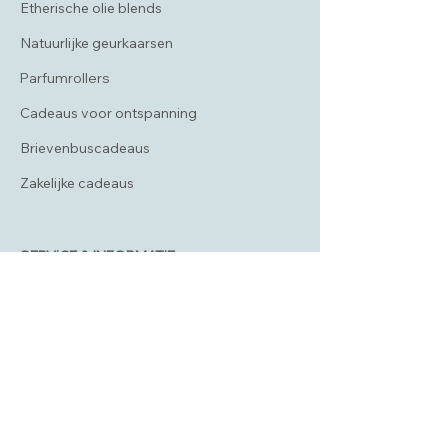
Etherische olie blends
Natuurlijke geurkaarsen
Parfumrollers
Cadeaus voor ontspanning
Brievenbuscadeaus
Zakelijke cadeaus
SERVICE & INFORMATIE
Veelgestelde vragen
Verzending & levertijd
Retourneren
Algemene voorwaarden
Privacybeleid
Disclaimer